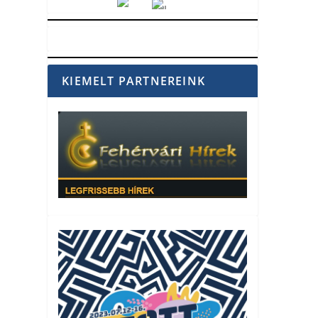
Vörösmarty Rádió
KIEMELT PARTNEREINK