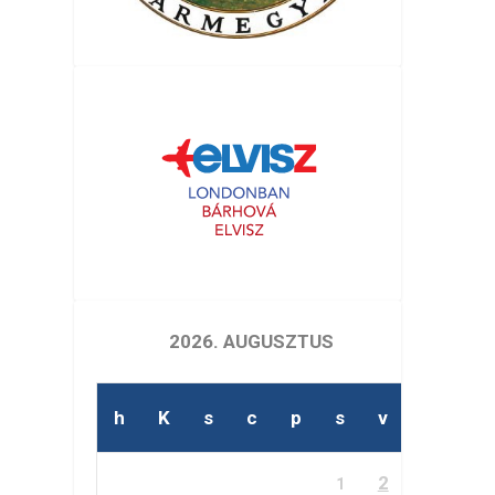
2026. AUGUSZTUS
h
K
s
c
p
s
v
2
1