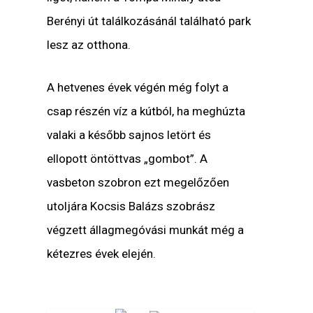
Berényi út találkozásánál található park
lesz az otthona.
A hetvenes évek végén még folyt a
csap részén víz a kútból, ha meghúzta
valaki a később sajnos letört és
ellopott öntöttvas „gombot”. A
vasbeton szobron ezt megelőzően
utoljára Kocsis Balázs szobrász
végzett állagmegóvási munkát még a
kétezres évek elején.