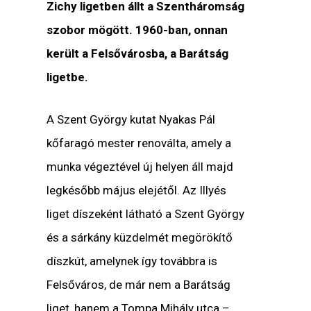
Zichy ligetben állt a Szentháromság
szobor mögött. 1960-ban, onnan
került a Felsővárosba, a Barátság
ligetbe.
A Szent György kutat Nyakas Pál
kőfaragó mester renoválta, amely a
munka végeztével új helyen áll majd
legkésőbb május elejétől. Az Illyés
liget díszeként látható a Szent György
és a sárkány küzdelmét megörökítő
díszkút, amelynek így továbbra is
Felsőváros, de már nem a Barátság
liget, hanem a Tompa Mihály utca –