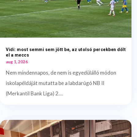
Vidi: most semmi sem jött be, az utolsó percekben dőlt
el a meccs
aug 1, 2026
Nem mindennapos, de nem is egyedülálló módon
iskolapéldáját mutatta be a labdarúgó NB II
(Merkantil Bank Liga) 2....