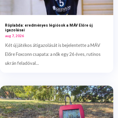
Röplabda: eredményes légiósok a MÁV Előre új
igazolásai
aug 7, 2026
Két új játékos átigazolását is bejelentette a MÁV
Előre Foxconn csapata: a nők egy 26 éves, rutinos
ukrán feladóval...