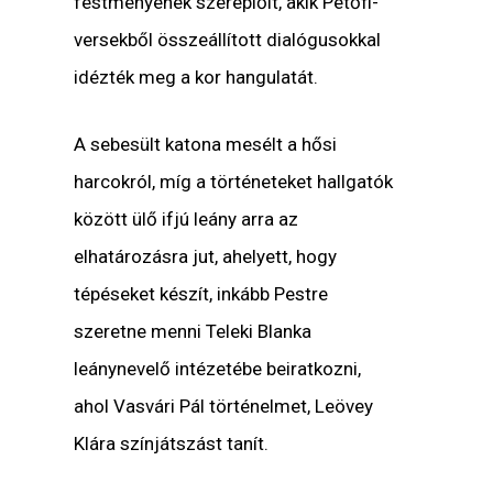
festményének szereplőit, akik Petőfi-
versekből összeállított dialógusokkal
idézték meg a kor hangulatát.
A sebesült katona mesélt a hősi
harcokról, míg a történeteket hallgatók
között ülő ifjú leány arra az
elhatározásra jut, ahelyett, hogy
tépéseket készít, inkább Pestre
szeretne menni Teleki Blanka
leánynevelő intézetébe beiratkozni,
ahol Vasvári Pál történelmet, Leövey
Klára színjátszást tanít.