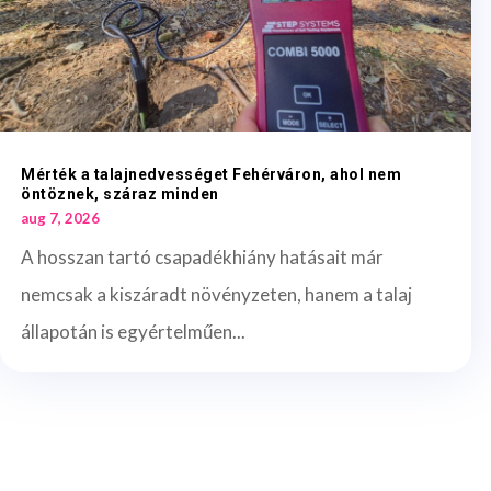
Mérték a talajnedvességet Fehérváron, ahol nem
öntöznek, száraz minden
aug 7, 2026
A hosszan tartó csapadékhiány hatásait már
nemcsak a kiszáradt növényzeten, hanem a talaj
állapotán is egyértelműen...