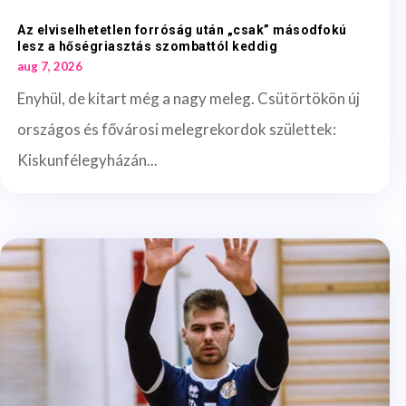
Az elviselhetetlen forróság után „csak” másodfokú
lesz a hőségriasztás szombattól keddig
aug 7, 2026
Enyhül, de kitart még a nagy meleg. Csütörtökön új
országos és fővárosi melegrekordok születtek:
Kiskunfélegyházán...