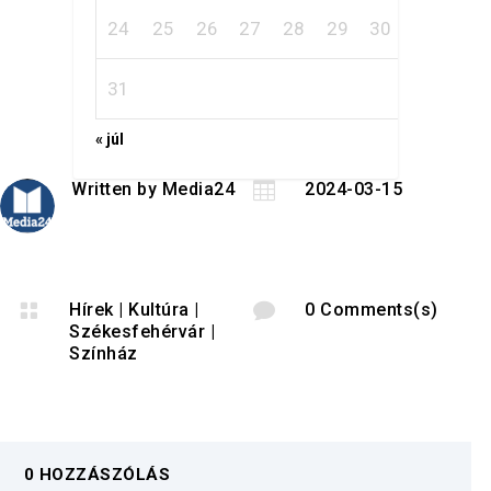
24
25
26
27
28
29
30
31
« júl
Written by
Media24

2024-03-15

Hírek
|
Kultúra
|

0 Comments(s)
Székesfehérvár
|
Színház
0 HOZZÁSZÓLÁS