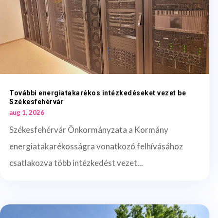
További energiatakarékos intézkedéseket vezet be
Székesfehérvár
aug 1, 2026
Székesfehérvár Önkormányzata a Kormány
energiatakarékosságra vonatkozó felhívásához
csatlakozva több intézkedést vezet...