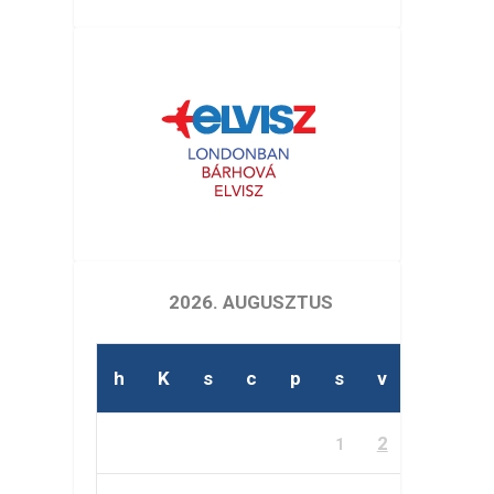
2026. AUGUSZTUS
h
K
s
c
p
s
v
2
1