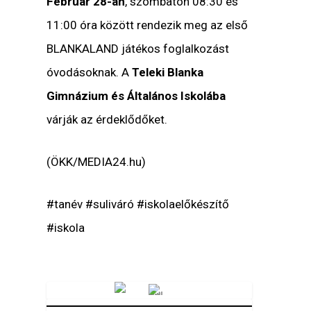
Február 28-án
, szombaton 08:30 és
11:00 óra között rendezik meg az első
BLANKALAND játékos foglalkozást
óvodásoknak. A
Teleki Blanka
Gimnázium és Általános Iskolába
várják az érdeklődőket.
(ÖKK/MEDIA24.hu)
#tanév #suliváró #iskolaelőkészítő
#iskola
Vörösmarty Rádió