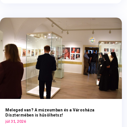
Meleged van? A múzeumban és a Városháza
Dísztermében is hűsölhetsz!
júl 31, 2026