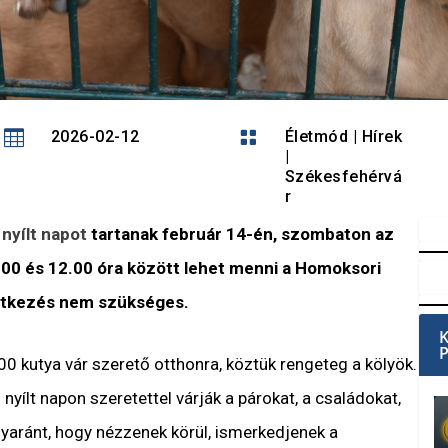

2026-02-12

Életmód
|
Hírek
|
Székesfehérvá
r
nyílt napot
tartanak február 14-én, szombaton az
00 és 12.00 óra között lehet menni a Homoksori
entkezés nem szükséges.
0 kutya vár szerető otthonra, köztük rengeteg a kölyök.
yílt napon szeretettel várják a párokat, a családokat,
gyaránt, hogy nézzenek körül, ismerkedjenek a