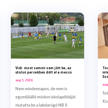
Vidi: most semmi sem jött be, az
To
utolsó percekben dőlt el a meccs
int
Sz
aug 1, 2026
aug
Nem mindennapos, de nem is
Sz
egyedülálló módon iskolapéldáját
Ko
mutatta be a labdarúgó NB II