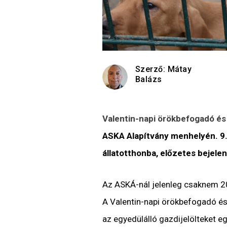
Szerző:
Mátay
Balázs
Valentin-napi örökbefogadó és 
ASKA Alapítvány menhelyén. 9.
állatotthonba, előzetes bejel
Az ASKÁ-nál jelenleg csaknem 20
A Valentin-napi örökbefogadó és n
az egyedülálló gazdijelölteket e