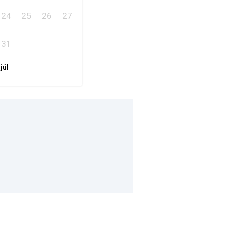
24
25
26
27
28
29
30
31
 júl