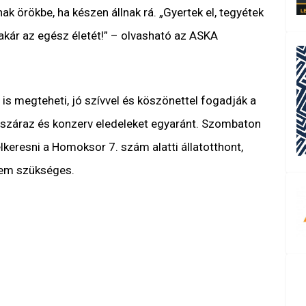
k örökbe, ha készen állnak rá. „Gyertek el, tegyétek
akár az egész életét!” – olvasható az ASKA
s megteheti, jó szívvel és köszönettel fogadják a
a száraz és konzerv eledeleket egyaránt. Szombaton
lkeresni a Homoksor 7. szám alatti állatotthont,
nem szükséges.