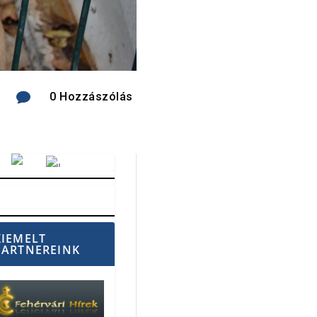

0 Hozzászólás
Vörösmarty Rádió
KIEMELT
PARTNEREINK