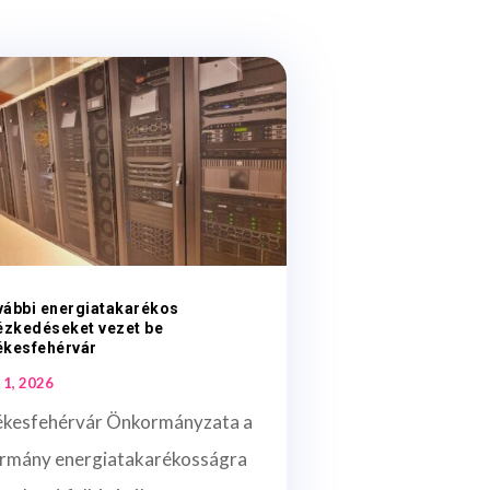
vábbi energiatakarékos
ézkedéseket vezet be
ékesfehérvár
 1, 2026
ékesfehérvár Önkormányzata a
rmány energiatakarékosságra