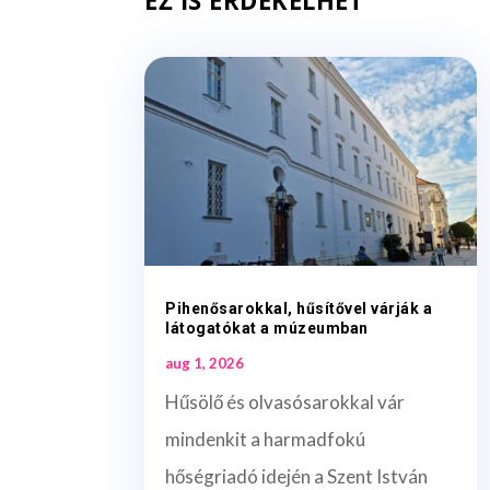
EZ IS ÉRDEKELHET
Pihenősarokkal, hűsítővel várják a
látogatókat a múzeumban
aug 1, 2026
Hűsölő és olvasósarokkal vár
mindenkit a harmadfokú
hőségriadó idején a Szent István