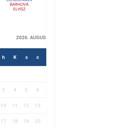
2026. AUGUSZTUS
h
K
s
c
p
s
v
2
1
3
4
5
6
7
8
9
10
11
12
13
14
15
16
17
18
19
20
21
22
23