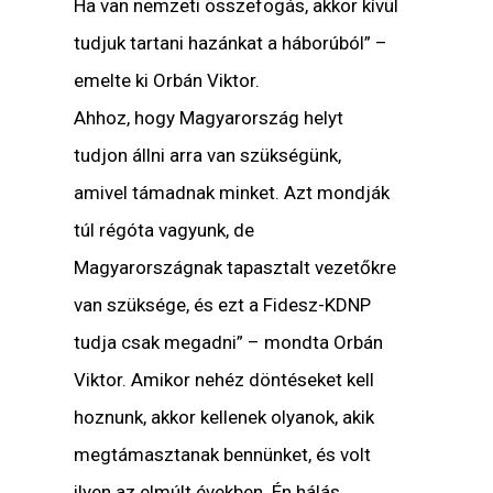
Ha van nemzeti összefogás, akkor kívül
tudjuk tartani hazánkat a háborúból” –
emelte ki Orbán Viktor.
Ahhoz, hogy Magyarország helyt
tudjon állni arra van szükségünk,
amivel támadnak minket. Azt mondják
túl régóta vagyunk, de
Magyarországnak tapasztalt vezetőkre
van szüksége, és ezt a Fidesz-KDNP
tudja csak megadni” – mondta Orbán
Viktor. Amikor nehéz döntéseket kell
hoznunk, akkor kellenek olyanok, akik
megtámasztanak bennünket, és volt
ilyen az elmúlt években. Én hálás