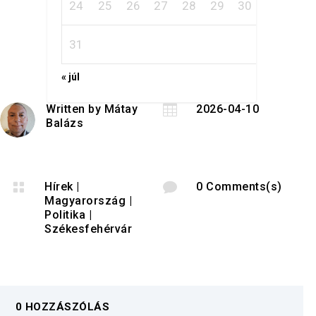
24
25
26
27
28
29
30
31
« júl
Written by
Mátay

2026-04-10
Balázs

Hírek
|

0 Comments(s)
Magyarország
|
Politika
|
Székesfehérvár
0 HOZZÁSZÓLÁS