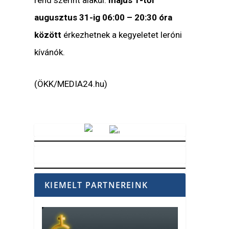
rend szerint alakul:
május 1-től
augusztus 31-ig 06:00 – 20:30 óra
között
érkezhetnek a kegyeletet leróni
kívánók.
(ÖKK/MEDIA24.hu)
Vörösmarty Rádió
KIEMELT PARTNEREINK