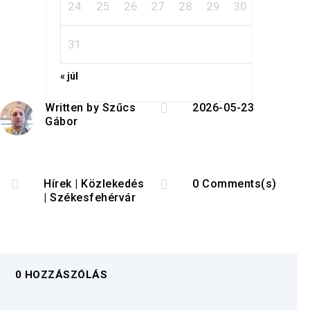
24
25
26
27
28
29
30
31
« júl

Written by
Szűcs
2026-05-23
Gábor


Hírek
|
Közlekedés
0 Comments(s)
|
Székesfehérvár
0 HOZZÁSZÓLÁS