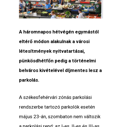
A háromnapos hétvégén egymástól
eltérő módon alakulnak a városi
létesítmények nyitvatartásai,
pünkösdhétfőn pedig a történelmi
belváros kivételével díjmentes lesz a
parkolás.
A székesfehérvári zónás parkolási
rendszerbe tartozó parkolók esetén
május 23-án, szombaton nem változik
a parkolási rend: az I-es, II-es és III-as