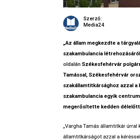
Szerző:
Media24
„Az állam megkezdte a tárgyal
szakambulancia létrehozásáról
oldalán
Székesfehérvár polgárm
Tamással, Székesfehérvár orsz
szakállamtitkársághoz azzal a 
szakambulancia egyik centruma
megerősítette kedden délelőt
„Vargha Tamás államtitkár úrral
államtitkárságot azzal a kéréssel