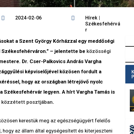


2024-02-06
Hírek
|
Székesfehérvá
r
ásokat a Szent György Kórházzal egy meddőségi
 Székesfehérváron.” – jelentette be
közösségi
estere. Dr. Cser-Palkovics András Vargha
ággyűlési képviselőjével közösen fordult a
kéréssel, hogy az országban létrejövő nyolc
 Székesfehérvár legyen. A hírt Vargha Tamás is
t
közzétett posztjában
.
 közösen kerestük meg az egészségügyért felelős
, hogy az állam által egységesített és kiterjeszteni