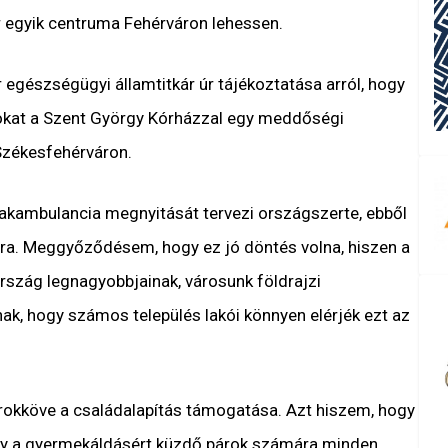
 egyik centruma Fehérváron lehessen.
egészségügyi államtitkár úr tájékoztatása arról, hogy
okat a Szent György Kórházzal egy meddőségi
Székesfehérváron.
zakambulancia megnyitását tervezi országszerte, ebből
rra. Meggyőződésem, hogy ez jó döntés volna, hiszen a
rszág legnagyobbjainak, városunk földrajzi
ak, hogy számos település lakói könnyen elérjék ezt az
arokköve a családalapítás támogatása. Azt hiszem, hogy
ogy a gyermekáldásért küzdő párok számára minden