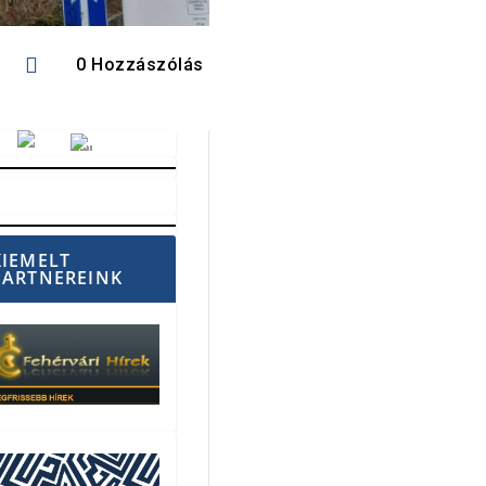

0 Hozzászólás
Vörösmarty Rádió
KIEMELT
PARTNEREINK