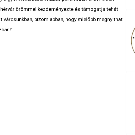
ehérvár örömmel kezdeményezte és támogatja tehát
át városunkban, bízom abban, hogy mielőbb megnyithat
zban!”