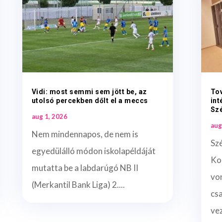
Vidi: most semmi sem jött be, az
To
utolsó percekben dőlt el a meccs
int
Sz
aug 1, 2026
aug
Nem mindennapos, de nem is
Sz
egyedülálló módon iskolapéldáját
Ko
mutatta be a labdarúgó NB II
vo
(Merkantil Bank Liga) 2....
cs
vez