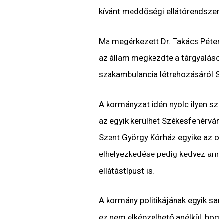
kívánt meddőségi ellátórendszer
Ma megérkezett Dr. Takács Péter 
az állam megkezdte a tárgyalás
szakambulancia létrehozásáról 
A kormányzat idén nyolc ilyen s
az egyik kerülhet Székesfehérvá
Szent György Kórház egyike az o
elhelyezkedése pedig kedvez ann
ellátástípust is.
A kormány politikájának egyik s
ez nem elképzelhető anélkül, h