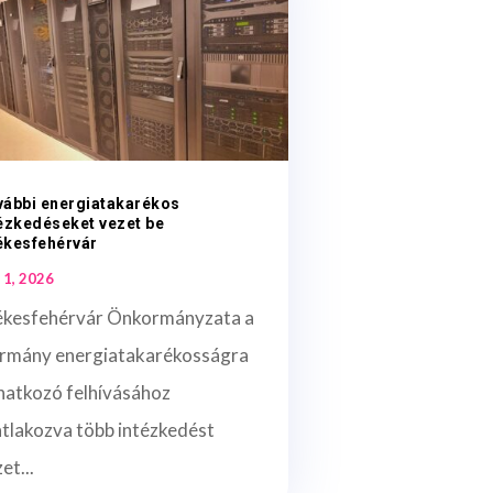
vábbi energiatakarékos
ézkedéseket vezet be
ékesfehérvár
 1, 2026
ékesfehérvár Önkormányzata a
rmány energiatakarékosságra
natkozó felhívásához
atlakozva több intézkedést
et...