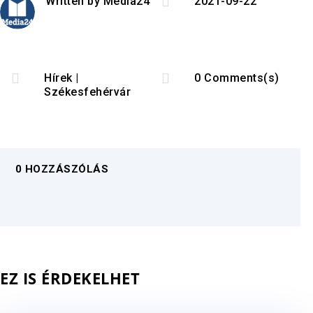

Written by
Media24
2021-09-22


Hírek
|
0 Comments(s)
Székesfehérvár
0 HOZZÁSZÓLÁS
EZ IS ÉRDEKELHET