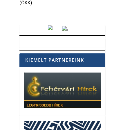
(ÖKK)
Vörösmarty Rádió
KIEMELT PARTNEREINK