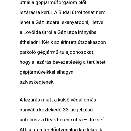
útnál a gépjárműforgalom elől
lezárásra kerül. A Budai útról tehát nem
lehet a Gáz utcára lekanyarodni, illetve
a Lövölde útról a Gáz utca irányába
áthaladni. Kérik az érintett útszakaszon
parkoló gépjármű-tulajdonosokat,
hogy a lezárás bevezetéséig a területet
gépjárműveikkel elhagyni
szíveskedjenek.
A lezárás miatt a külső végállomás
irányába közlekedő 33-as jelzésű
autóbusz a Deák Ferenc utca – József
Attila utca terelőútvonalon közlekedik,