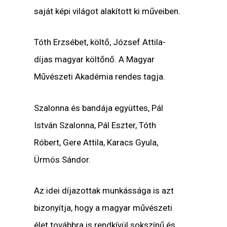
saját képi világot alakított ki műveiben.
Tóth Erzsébet, költő, József Attila-
díjas magyar költőnő. A Magyar
Művészeti Akadémia rendes tagja.
Szalonna és bandája együttes, Pál
István Szalonna, Pál Eszter, Tóth
Róbert, Gere Attila, Karacs Gyula,
Ürmös Sándor.
Az idei díjazottak munkássága is azt
bizonyítja, hogy a magyar művészeti
élet továbbra is rendkívül sokszínű és