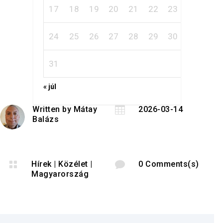
17
18
19
20
21
22
23
24
25
26
27
28
29
30
31
« júl
Written by
Mátay

2026-03-14
Balázs

Hírek
|
Közélet
|

0 Comments(s)
Magyarország