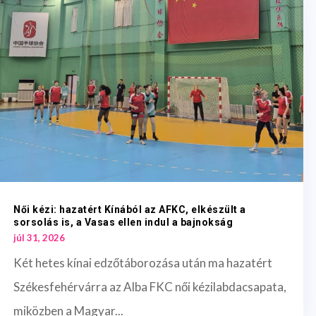
Női kézi: hazatért Kínából az AFKC, elkészült a
sorsolás is, a Vasas ellen indul a bajnokság
júl 31, 2026
Két hetes kínai edzőtáborozása után ma hazatért
Székesfehérvárra az Alba FKC női kézilabdacsapata,
miközben a Magyar...