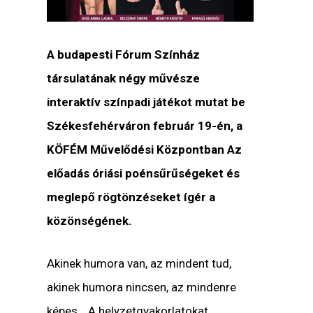
A budapesti Fórum Színház
társulatának négy művésze
interaktív színpadi játékot mutat be
Székesfehérváron február 19-én, a
KÖFÉM Művelődési Központban Az
előadás óriási poénsűrűségeket és
meglepő rögtönzéseket ígér a
közönségének.
Akinek humora van, az mindent tud,
akinek humora nincsen, az mindenre
képes… A helyzetgyakorlatokat,