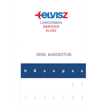
2026. AUGUSZTUS
h
K
s
c
p
s
v
1
2
3
4
5
6
7
8
9