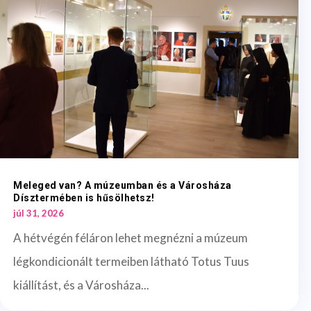
Meleged van? A múzeumban és a Városháza
Dísztermében is hűsölhetsz!
júl 31, 2026
A hétvégén féláron lehet megnézni a múzeum
légkondicionált termeiben látható Totus Tuus
kiállítást, és a Városháza...