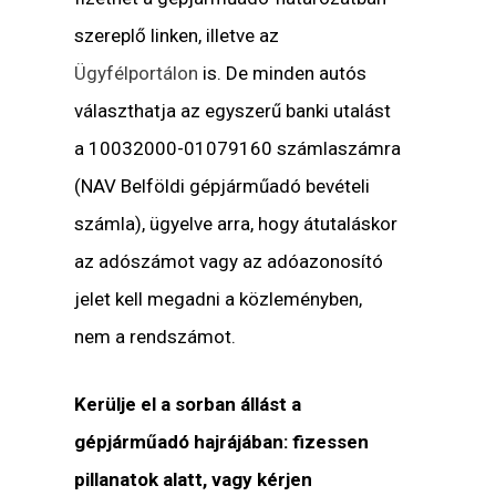
szereplő linken, illetve az
Ügyfélportálon
is. De minden autós
választhatja az egyszerű banki utalást
a 10032000-01079160 számlaszámra
(NAV Belföldi gépjárműadó bevételi
számla), ügyelve arra, hogy átutaláskor
az adószámot vagy az adóazonosító
jelet kell megadni a közleményben,
nem a rendszámot.
Kerülje el a sorban állást a
gépjárműadó hajrájában: fizessen
pillanatok alatt, vagy kérjen