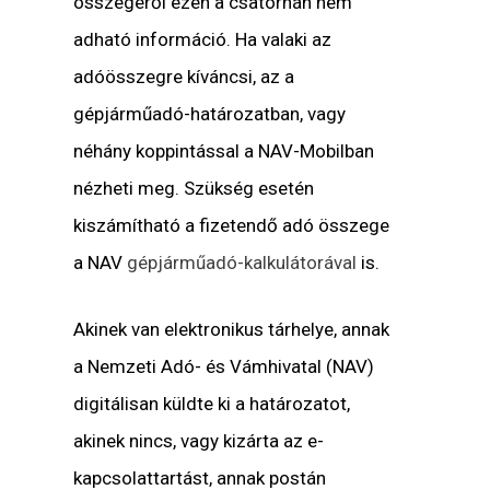
összegéről ezen a csatornán nem
adható információ. Ha valaki az
adóösszegre kíváncsi, az a
gépjárműadó-határozatban, vagy
néhány koppintással a NAV-Mobilban
nézheti meg. Szükség esetén
kiszámítható a fizetendő adó összege
a NAV
gépjárműadó-kalkulátorával
is.
Akinek van elektronikus tárhelye, annak
a Nemzeti Adó- és Vámhivatal (NAV)
digitálisan küldte ki a határozatot,
akinek nincs, vagy kizárta az e-
kapcsolattartást, annak postán