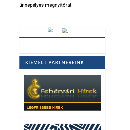
ünnepélyes megnyitóra!
Vörösmarty Rádió
KIEMELT PARTNEREINK