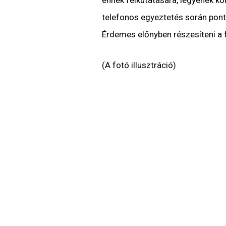
ennek felkutatására, legyenek kör
telefonos egyeztetés során ponto
Érdemes előnyben részesíteni a fi
(A fotó illusztráció)