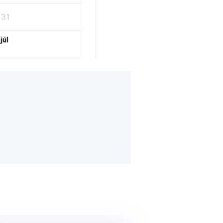
31
 júl