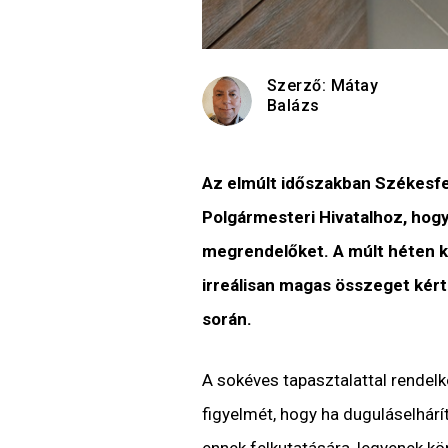
Szerző:
Mátay
Balázs
Az elmúlt időszakban Székesfeh
Polgármesteri Hivatalhoz, hogy
megrendelőket. A múlt héten ké
irreálisan magas összeget kért
során.
A sokéves tapasztalattal rendelk
figyelmét, hogy ha duguláselhárít