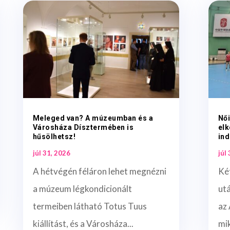
Meleged van? A múzeumban és a
Női
Városháza Dísztermében is
elk
hűsölhetsz!
ind
júl 31, 2026
júl
A hétvégén féláron lehet megnézni
Ké
a múzeum légkondicionált
ut
termeiben látható Totus Tuus
az 
kiállítást, és a Városháza...
mi