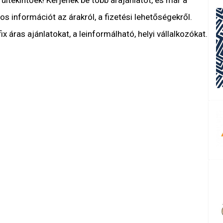
ültekintőek! Kérjenek be több árajánlatot, és már a
s információt az árakról, a fizetési lehetőségekről.
x áras ajánlatokat, a leinformálható, helyi vállalkozókat.