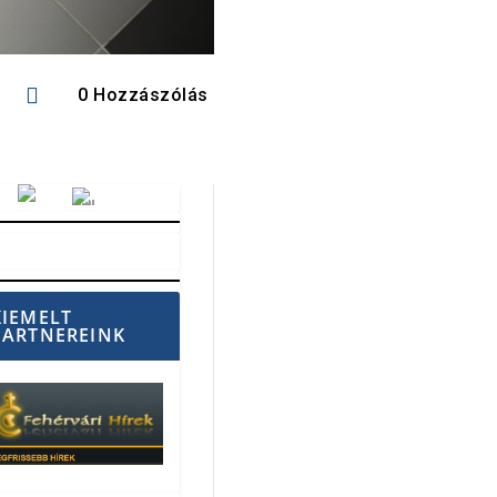

0 Hozzászólás
Vörösmarty Rádió
KIEMELT
PARTNEREINK