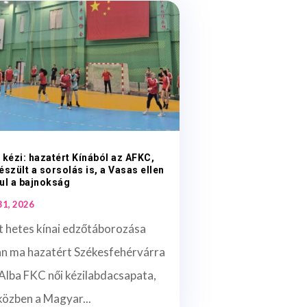
 kézi: hazatért Kínából az AFKC,
észült a sorsolás is, a Vasas ellen
ul a bajnokság
 31, 2026
t hetes kínai edzőtáborozása
án ma hazatért Székesfehérvárra
Alba FKC női kézilabdacsapata,
közben a Magyar...