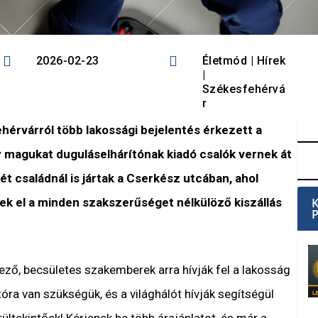


2026-02-23
Életmód
|
Hírek
|
Székesfehérvá
r
érvárról több lakossági bejelentés érkezett a
 magukat duguláselhárítónak kiadó csalók vernek át
t családnál is jártak a Cserkész utcában, ahol
ek el a minden szakszerűséget nélkülöző kiszállás
ező, becsületes szakemberek arra hívják fel a lakosság
óra van szükségük, és a világhálót hívják segítségül