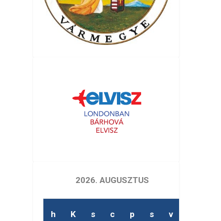
2026. AUGUSZTUS
h
K
s
c
p
s
v