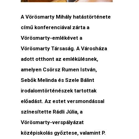
A Vörösmarty Mihály hatástörténete
című konferenciával zárta a
Vörösmarty-emlékévet a
Vörösmarty Társaság. A Városháza
adott otthont az emlékülésnek,
amelyen Csörsz Rumen István,
Sebők Melinda és Szele Bálint
irodalomtörténészek tartottak
előadást. Az estet versmondással
színesítette Rádli Júlia, a
Vörösmarty-verspályázat
középiskolás győztese, valamint P.