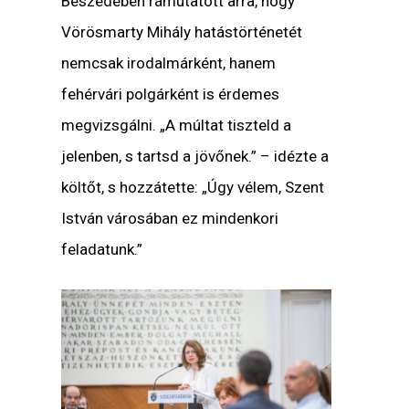
Beszédében rámutatott arra, hogy
Vörösmarty Mihály hatástörténetét
nemcsak irodalmárként, hanem
fehérvári polgárként is érdemes
megvizsgálni. „A múltat tiszteld a
jelenben, s tartsd a jövőnek.” – idézte a
költőt, s hozzátette: „Úgy vélem, Szent
István városában ez mindenkori
feladatunk.”