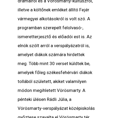
drámáiról és a Vörösmarty-kultuszról,
illetve a költőnek emléket állító Fejér
vármegyei alkotásokról is volt szó. A
programban szerepelt felolvasó-,
ismeretterjesztő és előadói est is. Az
elnök szólt arról a verspályázatról is,
amelyet diákok számára hirdettek
meg. Több mint 30 verset küldtek be,
amelyek főleg székesfehérvári diákok
tollából született, akiket valamilyen
módon megihletett Vörösmarty. A
pénteki ülésen Rádli Júlia, a
Vörösmarty-verspályázat középiskolás
győztese szavalta el Vörösmarty tér