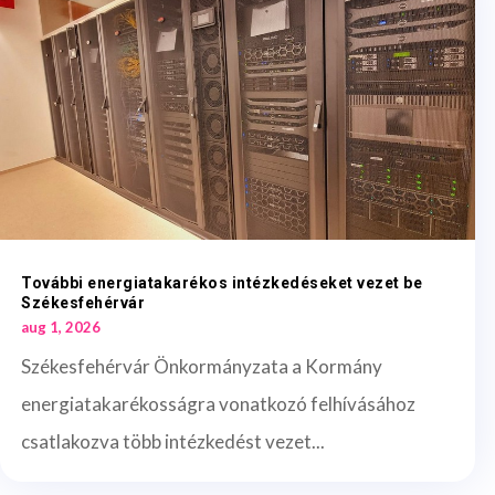
További energiatakarékos intézkedéseket vezet be
Székesfehérvár
aug 1, 2026
Székesfehérvár Önkormányzata a Kormány
energiatakarékosságra vonatkozó felhívásához
csatlakozva több intézkedést vezet...