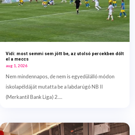
Vidi: most semmi sem jött be, az utolsó percekben dőlt
el a meccs
aug 1, 2026
Nem mindennapos, de nem is egyedülálló módon
iskolapéldáját mutatta be a labdarúgó NB II
(Merkantil Bank Liga) 2....