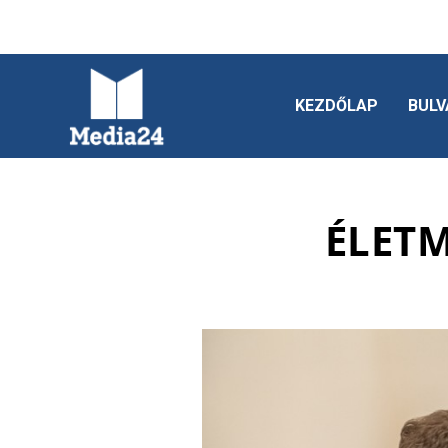
KEZDŐLAP
BULV
ÉLET