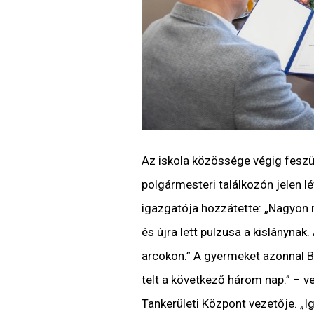
Az iskola közössége végig fesz
polgármesteri találkozón jelen l
igazgatója hozzátette: „Nagyon m
és újra lett pulzusa a kislányna
arcokon.” A gyermeket azonnal B
telt a következő három nap.” – ve
Tankerületi Központ vezetője. „