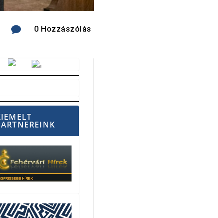

0 Hozzászólás
Vörösmarty Rádió
KIEMELT
PARTNEREINK