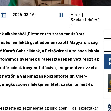

2026-03-16

Hírek
|
Székesfehérvá
r
k alkalmából „Életmentés során tanúsított
meréséül emléktárgyat adományozott Magyarország
Karafi Gabriellának, a Felsővárosi Általános Iskola
 évfolyamos gyermek újraélesztésében vett részt az
atársainak iránymutatásával, megmentve ezzel a
rt hétfőn a Városházán köszöntötte dr. Cser-
, megköszönve lélekjelenlétét, szakértelmét és
esztette az eszméletét az iskolában – az iskolatitkár