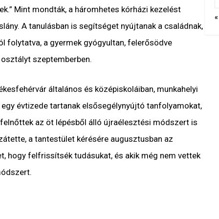
ek.” Mint mondták, a háromhetes kórházi kezelést
«
lány. A tanulásban is segítséget nyújtanak a családnak,
l folytatva, a gyermek gyógyultan, felerősödve
osztályt szeptemberben.
zékesfehérvár általános és középiskoláiban, munkahelyi
 egy évtizede tartanak elsősegélynyújtó tanfolyamokat,
felnőttek az öt lépésből álló újraélesztési módszert is
átette, a tantestület kérésére augusztusban az
t, hogy felfrissítsék tudásukat, és akik még nem vettek
módszert.