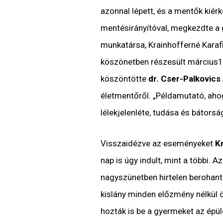
azonnal lépett, és a mentők kié
mentésirányítóval, megkezdte a g
munkatársa, Krainhofferné Karafi
köszönetben részesült március15
köszöntötte
dr. Cser-Palkovics
életmentőről. „Példamutató, ahog
lélekjelenléte, tudása és bátorsá
Visszaidézve az eseményeket
Kr
nap is úgy indult, mint a többi. 
nagyszünetben hirtelen berohant 
kislány minden előzmény nélkül 
hozták is be a gyermeket az épül