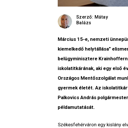
Szerző:
Mátay
Balázs
Március 15-e, nemzeti ünnepün
kiemelkedő helytállása” elis
belügyminisztere Krainhofferné 
iskolatitkárának, aki egy első
Országos Mentőszolgálat munk
gyermek életét. Az iskolatitká
Palkovics András polgármester
példamutatását.
Székesfehérváron egy kislány elv