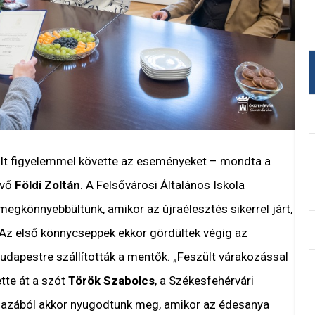
ült figyelemmel követte az eseményeket – mondta a
évő
Földi Zoltán
. A Felsővárosi Általános Iskola
egkönnyebbültünk, amikor az újraélesztés sikerrel járt,
k. Az első könnycseppek ekkor gördültek végig az
udapestre szállították a mentők. „Feszült várakozással
tte át a szót
Török Szabolcs
, a Székesfehérvári
Igazából akkor nyugodtunk meg, amikor az édesanya