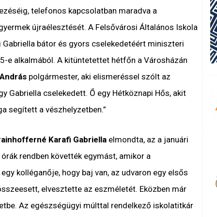
rkezéséig, telefonos kapcsolatban maradva a
yermek újraélesztését. A Felsővárosi Általános Iskola
 Gabriella bátor és gyors cselekedetéért miniszteri
-e alkalmából. A kitüntetettet hétfőn a Városházán
 András
polgármester, aki elismeréssel szólt az
y Gabriella cselekedett. Ő egy Hétköznapi Hős, akit
ga segített a vészhelyzetben.”
ainhofferné Karafi Gabriella
elmondta, az a januári
Az órák rendben követték egymást, amikor a
egy kolléganője, hogy baj van, az udvaron egy elsős
összeesett, elvesztette az eszméletét. Eközben már
etbe. Az egészségügyi múlttal rendelkező iskolatitkár