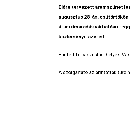
Előre tervezett áramszünet le
augusztus 28-án, csütörtökön a
áramkimaradás várhatóan reggel
közleménye szerint.
Érintett felhasználási helyek: Vár
A szolgáltató az érintettek türe