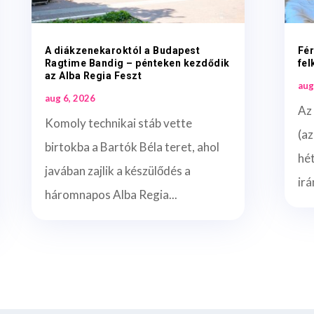
A diákzenekaroktól a Budapest
Fér
Ragtime Bandig – pénteken kezdődik
fel
az Alba Regia Feszt
aug
aug 6, 2026
Az 
Komoly technikai stáb vette
(az
birtokba a Bartók Béla teret, ahol
hét
javában zajlik a készülődés a
irá
háromnapos Alba Regia...