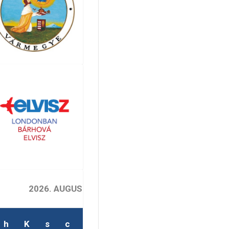
2026. AUGUSZTUS
h
K
s
c
p
s
v