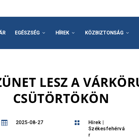
ÁR
EGÉSZSÉG
HÍREK
KÖZBIZTONSÁG
ÜNET LESZ A VÁRKÖ
CSÜTÖRTÖKÖN

2025-08-27

Hírek
|
Székesfehérvá
r