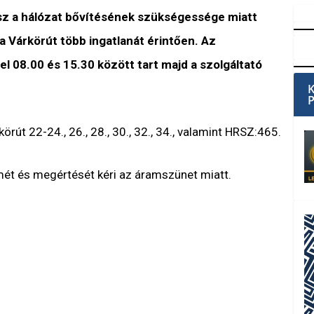
sz a hálózat bővítésének szükségessége miatt
 Várkörút több ingatlanát érintően. Az
 08.00 és 15.30 között tart majd a szolgáltató
körút 22-24., 26., 28., 30., 32., 34., valamint HRSZ:465.
lmét és megértését kéri az áramszünet miatt.