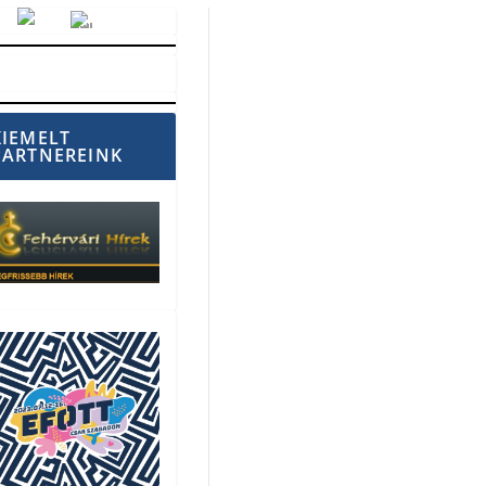
Vörösmarty Rádió
KIEMELT
PARTNEREINK