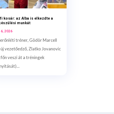
fi kosár: az Alba is elkezdte a
készülési munkát
 6, 2026
erőnléti tréner, Gödör Marcell
 új vezetőedző, Zlatko Jovanovic
főn veszi át a tréningek
nyítását)...