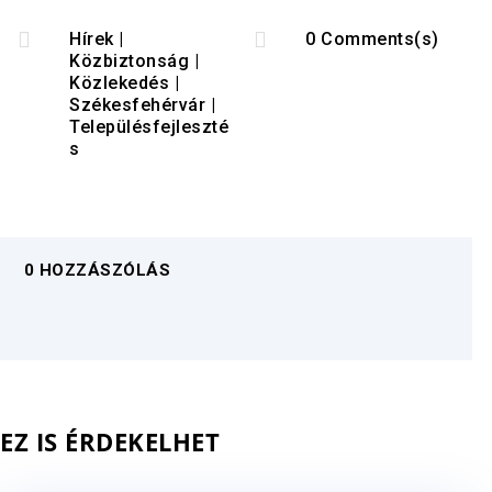


Hírek
|
0 Comments(s)
Közbiztonság
|
Közlekedés
|
Székesfehérvár
|
Településfejleszté
s
0 HOZZÁSZÓLÁS
EZ IS ÉRDEKELHET