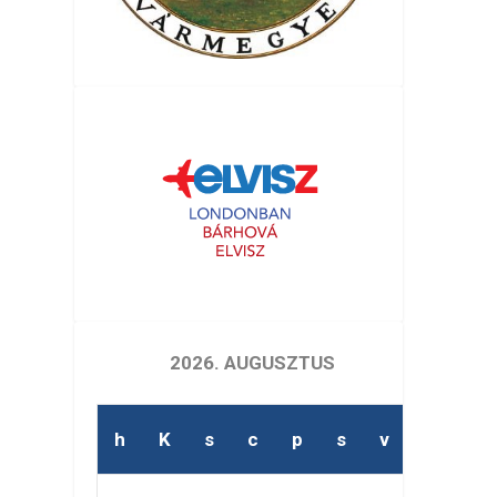
2026. AUGUSZTUS
h
K
s
c
p
s
v