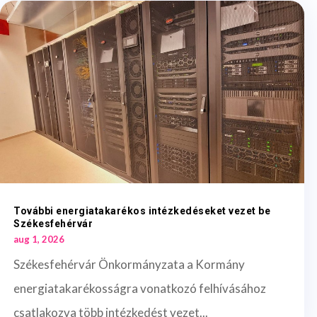
További energiatakarékos intézkedéseket vezet be
Székesfehérvár
aug 1, 2026
Székesfehérvár Önkormányzata a Kormány
energiatakarékosságra vonatkozó felhívásához
csatlakozva több intézkedést vezet...