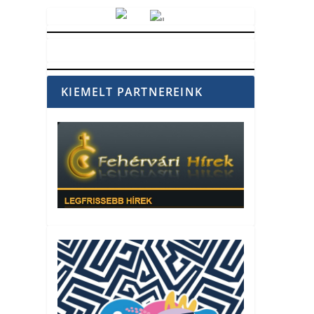
Vörösmarty Rádió
KIEMELT PARTNEREINK