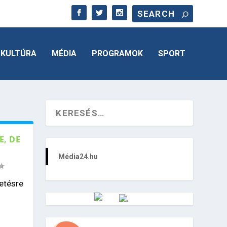
KULTÚRA
MÉDIA
PROGRAMOK
SPORT
E, DE
Média24.hu
etésre
Vörösmarty Rádió