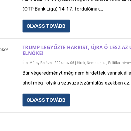
(OTP Bank Liga) 14-17. fordulóinak...
OLVASS TOVÁBB
TRUMP LEGYŐZTE HARRIST, ÚJRA Ő LESZ AZ 
ELNÖKE!
Írta:
Mátay Balázs
|
2024-nov-06
|
Hírek
,
Nemzetközi
,
Politika
|
Bár végeredményt még nem hirdettek, vannak áll
ahol még folyik a szavazatszámlálás ezekben az..
OLVASS TOVÁBB