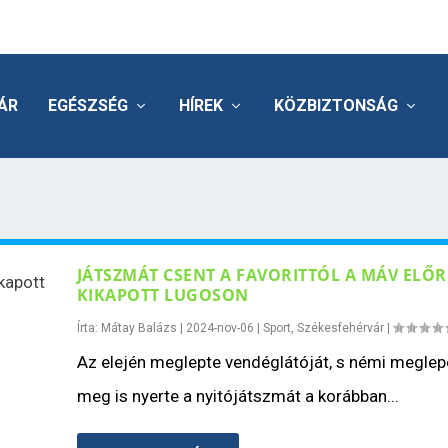
ÁR
EGÉSZSÉG
HÍREK
KÖZBIZTONSÁG
JÁTSZMÁT CSENT A FAVORITTÓL A MÁV ELŐR
KIKAPOTT LUGOSON
Írta:
Mátay Balázs
|
2024-nov-06
|
Sport
,
Székesfehérvár
|
Az elején meglepte vendéglátóját, s némi meglep
meg is nyerte a nyitójátszmát a korábban...