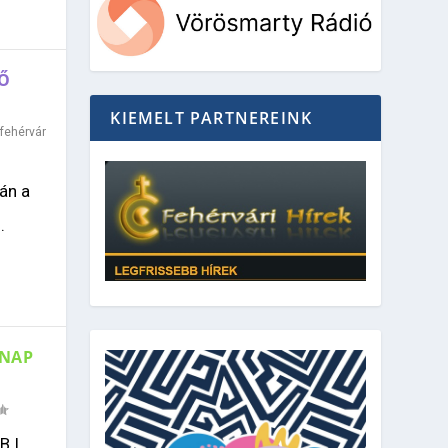
RŐ
KIEMELT PARTNEREINK
fehérvár
án a
.
RNAP
B I