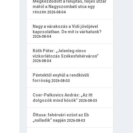
Megkezdődött a felújítás, teljes útzár
mától a Nagyszombati utca egy
részén
2026-08-04
Nagy a várakozás a Vidi jövőjével
kapcsolatban. De mit is várhatunk?
2026-08-04
Róth Péter: „Jelenleg nincs
vízkorlátozás Székesfehérváron”
2026-08-04
Péntektől enyhül a rendkívüli
forróság
2026-08-03
Cser-Palkovics András: „Az itt
dolgozók mind hősök”
2026-08-03
Öttusa: fehérvári ezüst az Eb
„nulladik” napján
2026-08-03