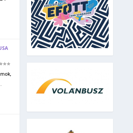
USA
amok,
.