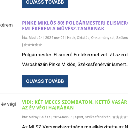
OLVASS TOVÁBB
PINKE MIKLÓS 80! POLGÁRMESTERI ELISME
EMLÉKÉREM A MŰVÉSZ-TANÁRNAK
Írta:
Media24
|
2024-nov-06
|
Hírek
,
Oktatás
,
Önkormányzat
,
Székes
|
Polgármesteri Elismerő Emlékérmet vett át szerd
Városházán Pinke Miklós, Székesfehérvár ismert..
OLVASS TOVÁBB
VIDI: KÉT MECCS SZOMBATON, KETTŐ VASÁ
AZ ÉV VÉGI HAJRÁBAN
Írta:
Mátay Balázs
|
2024-nov-06
|
Sport
,
Székesfehérvár
|
Az MLSZ Versenybizottsága ma elkészítette az N