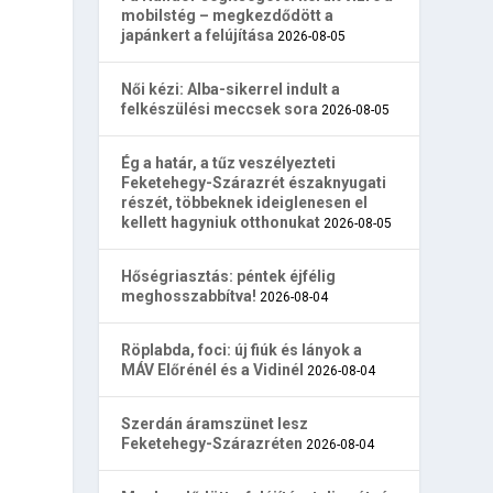
mobilstég – megkezdődött a
japánkert a felújítása
2026-08-05
Női kézi: Alba-sikerrel indult a
felkészülési meccsek sora
2026-08-05
Ég a határ, a tűz veszélyezteti
Feketehegy-Szárazrét északnyugati
részét, többeknek ideiglenesen el
kellett hagyniuk otthonukat
2026-08-05
Hőségriasztás: péntek éjfélig
meghosszabbítva!
2026-08-04
Röplabda, foci: új fiúk és lányok a
MÁV Előrénél és a Vidinél
2026-08-04
Szerdán áramszünet lesz
Feketehegy-Szárazréten
2026-08-04