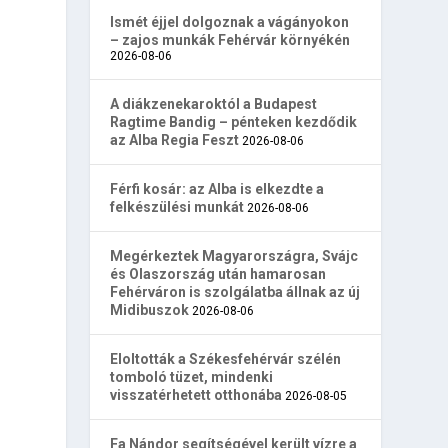
Ismét éjjel dolgoznak a vágányokon
– zajos munkák Fehérvár környékén
2026-08-06
A diákzenekaroktól a Budapest
Ragtime Bandig – pénteken kezdődik
az Alba Regia Feszt
2026-08-06
Férfi kosár: az Alba is elkezdte a
felkészülési munkát
2026-08-06
Megérkeztek Magyarországra, Svájc
és Olaszország után hamarosan
Fehérváron is szolgálatba állnak az új
Midibuszok
2026-08-06
Eloltották a Székesfehérvár szélén
tomboló tüzet, mindenki
visszatérhetett otthonába
2026-08-05
Fa Nándor segítségével került vízre a